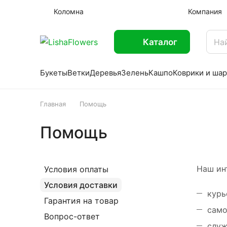
Коломна
Компания
Каталог
Букеты
Ветки
Деревья
Зелень
Кашпо
Коврики и ша
Главная
Помощь
Помощь
Наш ин
Условия оплаты
Условия доставки
курь
Гарантия на товар
само
Вопрос-ответ
служ