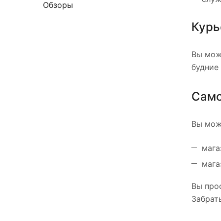
Обзоры
Курь
Вы мож
будние 
Само
Вы мож
мага
мага
Вы прос
Забрат