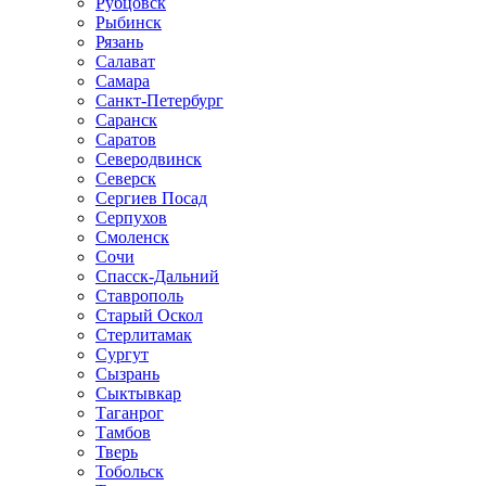
Рубцовск
Рыбинск
Рязань
Салават
Самара
Санкт-Петербург
Саранск
Саратов
Северодвинск
Северск
Сергиев Посад
Серпухов
Смоленск
Сочи
Спасск-Дальний
Ставрополь
Старый Оскол
Стерлитамак
Сургут
Сызрань
Сыктывкар
Таганрог
Тамбов
Тверь
Тобольск