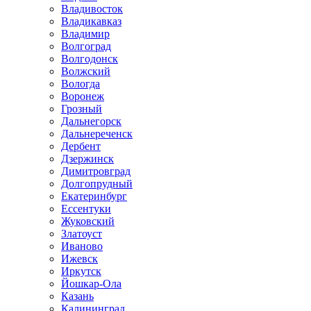
Владивосток
Владикавказ
Владимир
Волгоград
Волгодонск
Волжский
Вологда
Воронеж
Грозный
Дальнегорск
Дальнереченск
Дербент
Дзержинск
Димитровград
Долгопрудный
Екатеринбург
Ессентуки
Жуковский
Златоуст
Иваново
Ижевск
Иркутск
Йошкар-Ола
Казань
Калининград