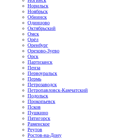
Ногинск
Норильск
Ноябрьск
Обнинск
Одинцово
Октябрьский
Омск
Орёл
Оренбург
Орехово-Зуево
Орск
Партизанск
Пенза
Первоуральск
Пермь
Петрозаводск
Петропавловск-Камчатский
Подольск
Прокопьевск
Псков
Пушкино
Пятигорск
Раменское
Реутов
Ростов-на-Дону