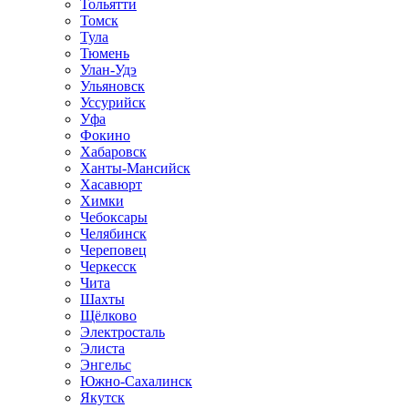
Тольятти
Томск
Тула
Тюмень
Улан-Удэ
Ульяновск
Уссурийск
Уфа
Фокино
Хабаровск
Ханты-Мансийск
Хасавюрт
Химки
Чебоксары
Челябинск
Череповец
Черкесск
Чита
Шахты
Щёлково
Электросталь
Элиста
Энгельс
Южно-Сахалинск
Якутск