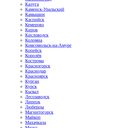
Калуга
Каменск-Уральский
Камышин
Каспийск
Кемерово
Киров
Кисловодск
Коломна
Комсомольск-на-Амуре
Копейск
Королёв
Кострома
Красногорск
Краснодар
Красноярск
Курган
Курск
Кызыл
Лесозаводск
Липецк
Люберцы
Магнитогорск
Майкоп
Махачкала
Миасс