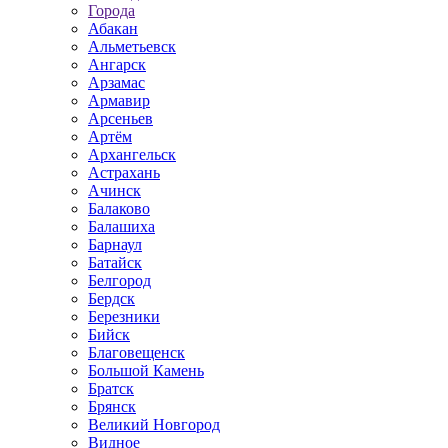
Города
Абакан
Альметьевск
Ангарск
Арзамас
Армавир
Арсеньев
Артём
Архангельск
Астрахань
Ачинск
Балаково
Балашиха
Барнаул
Батайск
Белгород
Бердск
Березники
Бийск
Благовещенск
Большой Камень
Братск
Брянск
Великий Новгород
Видное