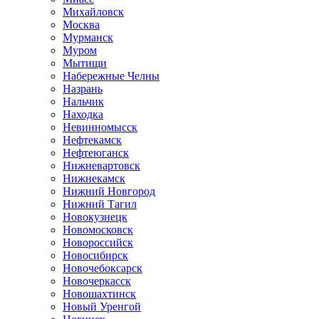
Михайловск
Москва
Мурманск
Муром
Мытищи
Набережные Челны
Назрань
Нальчик
Находка
Невинномысск
Нефтекамск
Нефтеюганск
Нижневартовск
Нижнекамск
Нижний Новгород
Нижний Тагил
Новокузнецк
Новомосковск
Новороссийск
Новосибирск
Новочебоксарск
Новочеркасск
Новошахтинск
Новый Уренгой