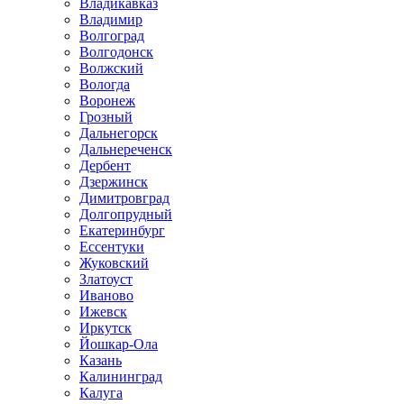
Владикавказ
Владимир
Волгоград
Волгодонск
Волжский
Вологда
Воронеж
Грозный
Дальнегорск
Дальнереченск
Дербент
Дзержинск
Димитровград
Долгопрудный
Екатеринбург
Ессентуки
Жуковский
Златоуст
Иваново
Ижевск
Иркутск
Йошкар-Ола
Казань
Калининград
Калуга