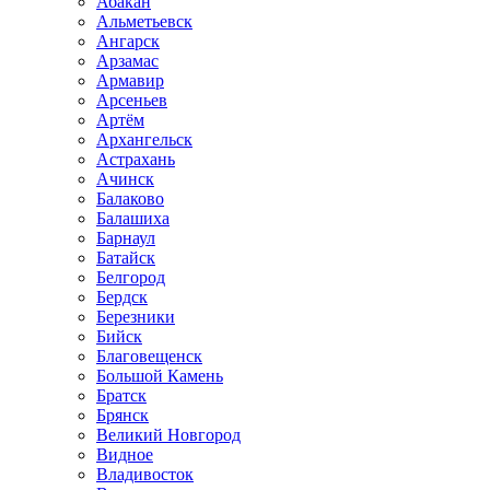
Абакан
Альметьевск
Ангарск
Арзамас
Армавир
Арсеньев
Артём
Архангельск
Астрахань
Ачинск
Балаково
Балашиха
Барнаул
Батайск
Белгород
Бердск
Березники
Бийск
Благовещенск
Большой Камень
Братск
Брянск
Великий Новгород
Видное
Владивосток