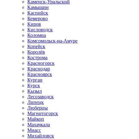
Каменск-Уральский
Камышин
Каспийск
Кемерово
Киров
Кисловодск
Коломна
Комсомольск-на-Амуре
Копейск
Королёв
Кострома
Красногорск
Краснодар
Красноярск
Курган
Курск
Кызыл
Лесозаводск
Липецк
Люберцы
Магнитогорск
Майкоп
Махачкала
Миасс
Михайловск